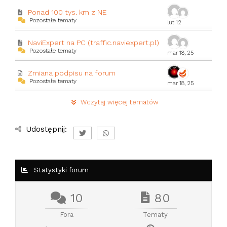
Ponad 100 tys. km z NE
Pozostałe tematy
lut 12
NaviExpert na PC (traffic.naviexpert.pl)
Pozostałe tematy
mar 18, 25
Zmiana podpisu na forum
Pozostałe tematy
mar 18, 25
Wczytaj więcej tematów
Udostępnij:
Statystyki forum
10
80
Fora
Tematy