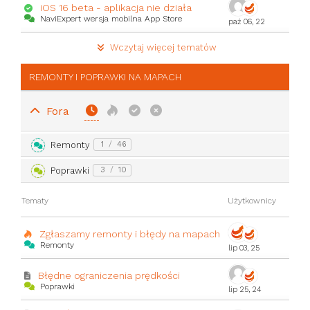
iOS 16 beta - aplikacja nie działa
NaviExpert wersja mobilna App Store
paź 06, 22
Wczytaj więcej tematów
REMONTY I POPRAWKI NA MAPACH
Fora
Remonty
1
/
46
Poprawki
3
/
10
Tematy
Użytkownicy
Zgłaszamy remonty i błędy na mapach
Remonty
lip 03, 25
Błędne ograniczenia prędkości
Poprawki
lip 25, 24