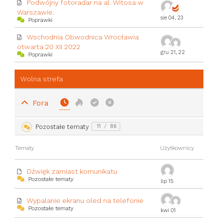
Podwójny fotoradar na al. Witosa w
Warszawie.
sie 04, 23
Poprawki
Wschodnia Obwodnica Wrocławia
otwarta 20 XII 2022
gru 21, 22
Poprawki
Wolna strefa
Fora
Pozostałe tematy
11
/
86
Tematy
Użytkownicy
Dźwięk zamiast komunikatu
Pozostałe tematy
lip 15
Wypalanie ekranu oled na telefonie
Pozostałe tematy
kwi 01