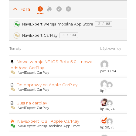
Fora
NaviExpert wersja mobilna App Store
2
/
98
NaviExpert CarPlay
3
/
104
Tematy
Użytkownicy
Nowa wersja NE iOS Beta 5.0 - nowa
odsłona CarPlay
paź 09, 24
NaviExpert CarPlay
Do poprawy na Apple CarPlay
NaviExpert CarPlay
lip 11
Bugi na carplay
NaviExpert CarPlay
lip 04, 24
NaviExpert iOS i Apple CarPlay
NaviExpert wersja mobilna App Store
lip 28, 23