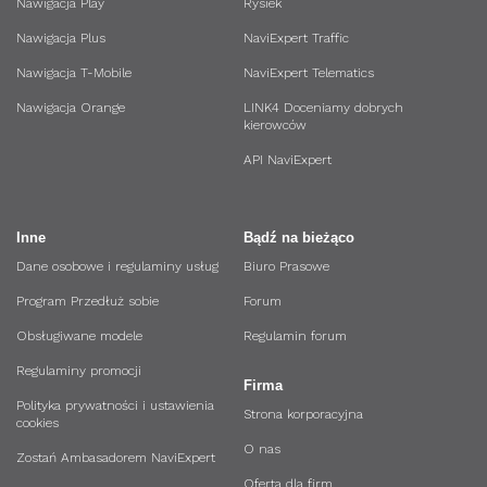
Nawigacja Play
Rysiek
Nawigacja Plus
NaviExpert Traffic
Nawigacja T-Mobile
NaviExpert Telematics
Nawigacja Orange
LINK4 Doceniamy dobrych
kierowców
API NaviExpert
Inne
Bądź na bieżąco
Dane osobowe i regulaminy usług
Biuro Prasowe
Program Przedłuż sobie
Forum
Obsługiwane modele
Regulamin forum
Regulaminy promocji
Firma
Polityka prywatności i ustawienia
Strona korporacyjna
cookies
O nas
Zostań Ambasadorem NaviExpert
Oferta dla firm