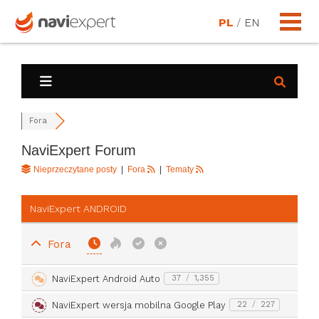
PL
/
EN
Fora
NaviExpert Forum
Nieprzeczytane posty
|
Fora
|
Tematy
NaviExpert ANDROID
Fora
NaviExpert Android Auto
37
/
1,355
NaviExpert wersja mobilna Google Play
22
/
227