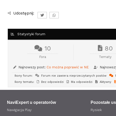
Udostępnij:
Statystyki forum
10
80
Fora
Tematy
Najnowszy post:
Co można poprawić w NE
Najnowszy
Ikony forum:
Forum nie zawiera nieprzeczytanych postów
F
Ikony tematu:
Bez odpowiedzi
Ma odpowiedzi
Aktywny
NaviExpert u operatorów
Pozostałe us
Nawigacja Play
Rysiek