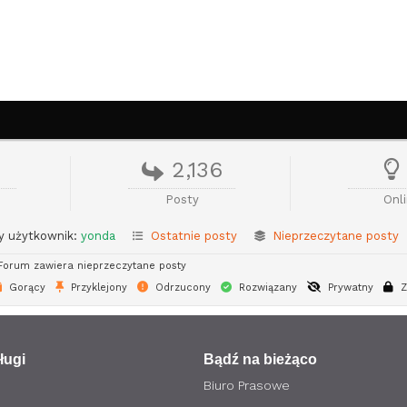
2,136
Posty
Onl
 użytkownik:
yonda
Ostatnie posty
Nieprzeczytane posty
orum zawiera nieprzeczytane posty
Gorący
Przyklejony
Odrzucony
Rozwiązany
Prywatny
Z
ługi
Bądź na bieżąco
Biuro Prasowe