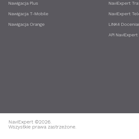
Nawigacja Plus
NaviExpert Traf
Nawigacja T-Mobile
NaviExpert Te
Nawigacja Orange
LINK4 Docenia
API NaviExpert
NaviExpert ©2026.
Wszystkie prawa zastrzeżone.