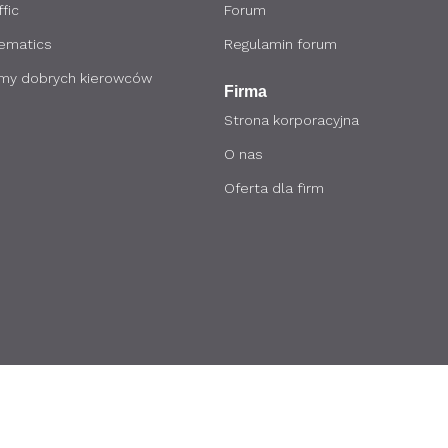
fic
Forum
lematics
Regulamin forum
my dobrych kierowców
Firma
Strona korporacyjna
O nas
Oferta dla firm