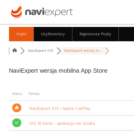
Wątki
Użytkownicy
Najnowsze Posty
NaviExpert iOS
NaviExpert wersja m...
NaviExpert wersja mobilna App Store
RSS
Status
Tematy
NaviExpert iOS i Apple CarPlay
iOS 16 beta - aplikacja nie działa