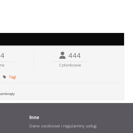
4
444
ine
Członkowie
Tagi
amknięty
Inne
Dane osobowe i regulaminy usług