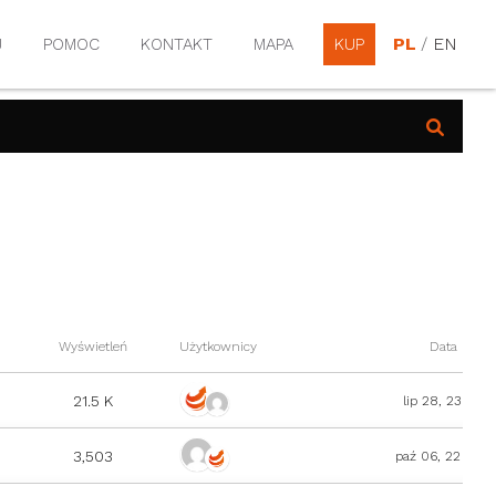
PL
/
EN
J
POMOC
KONTAKT
MAPA
KUP
Wyświetleń
Użytkownicy
Data
21.5 K
lip 28, 23
3,503
paź 06, 22