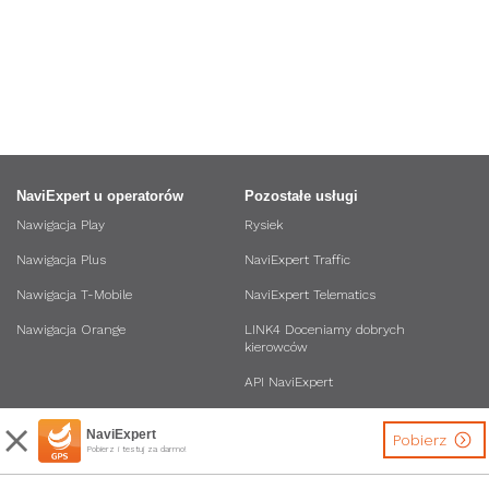
NaviExpert u operatorów
Pozostałe usługi
Nawigacja Play
Rysiek
Nawigacja Plus
NaviExpert Traffic
Nawigacja T-Mobile
NaviExpert Telematics
Nawigacja Orange
LINK4 Doceniamy dobrych
kierowców
API NaviExpert
NaviExpert
Pobierz
Pobierz i testuj za darmo!
Inne
Bądź na bieżąco