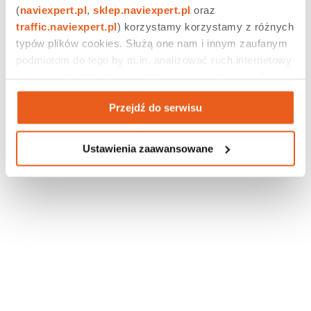
ponieważ pojawia się komunikat: „Błąd połączenia
(
naviexpert.pl
, 
sklep.naviexpert.pl
 oraz 
internetowego lub brak zasięgu sieci”.
traffic.naviexpert.pl
) korzystamy korzystamy z różnych 
typów plików cookies. Służą one nam i innym zaufanym 
podmiotom do tego by m.in. analizować ruch internetowy 
czy prowadzić działania reklamowe na podstawie Twojej 
aktywności na naszych stronach internetowych. Więcej 
Przejdź do serwisu
informacji znajdziesz w naszej 
polityce prywatności
.
Ustawienia zaawansowane