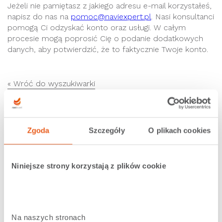
Jeżeli nie pamiętasz z jakiego adresu e-mail korzystałeś,
napisz do nas na
pomoc@naviexpert.pl
. Nasi konsultanci
pomogą Ci odzyskać konto oraz usługi. W całym
procesie mogą poprosić Cię o podanie dodatkowych
danych, aby potwierdzić, że to faktycznie Twoje konto.
« Wróć do wyszukiwarki
Zgoda
Szczegóły
O plikach cookies
Zobacz podobne
Niniejsze strony korzystają z plików cookie
Jak zrezygnować z subskrypcji dostępnej w Google
Play lub AppStore?
Jak zmienić adres e-mail z którym powiązane jest
moje konto?
Na naszych stronach 
Nie mogę się zarejestrować lub korzystać z nawigacji,