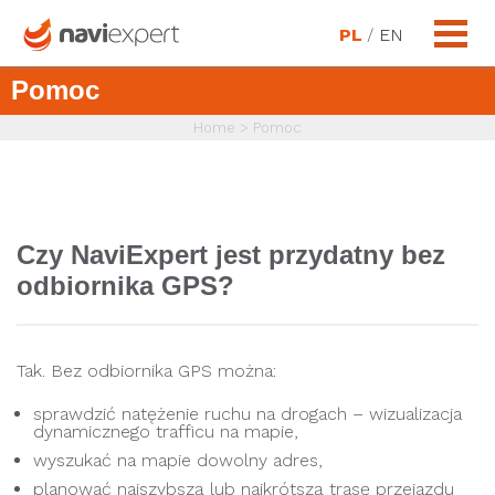
PL
/
EN
Pomoc
Home
>
Pomoc
Czy NaviExpert jest przydatny bez
odbiornika GPS?
Tak. Bez odbiornika GPS można:
sprawdzić natężenie ruchu na drogach – wizualizacja
dynamicznego trafficu na mapie,
wyszukać na mapie dowolny adres,
planować najszybszą lub najkrótszą trasę przejazdu