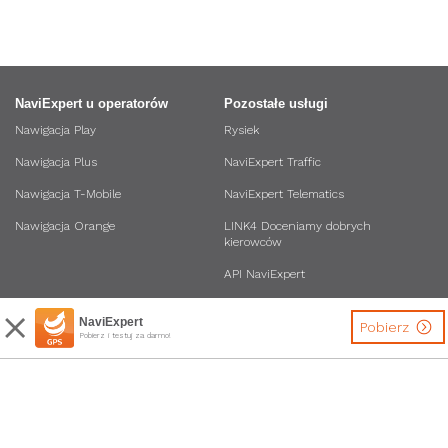
NaviExpert u operatorów
Pozostałe usługi
Nawigacja Play
Rysiek
Nawigacja Plus
NaviExpert Traffic
Nawigacja T-Mobile
NaviExpert Telematics
Nawigacja Orange
LINK4 Doceniamy dobrych
kierowców
API NaviExpert
NaviExpert
Pobierz
Pobierz i testuj za darmo!
Inne
Bądź na bieżąco
Dane osobowe i regulaminy usług
Biuro Prasowe
Program Przedłuż sobie
Forum
Obsługiwane modele