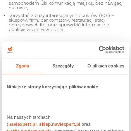
samochodem lub komunikacją miejską, bez nawigacji
na trasie,
korzystać z bazy interesujących punktów (POI) –
sklepów, firm, bankomatów, restauracji stacji
benzynowych itp. oraz sprawdzić informacje o
punkcie zawarte w opisie.
« Wróć do wyszukiwarki
Zgoda
Szczegóły
O plikach cookies
Zobacz podobne
Niniejsze strony korzystają z plików cookie
Czym jest POI i jak dodać nowy obiekt na mapie?
Czym jest pływająca ikona i jak ją włączyć?
Do czego służy i jak włączyć ekran HUD?
Na naszych stronach 
(
naviexpert.pl
, 
sklep.naviexpert.pl
 oraz 
traffic.naviexpert.pl
) korzystamy korzystamy z różnych 