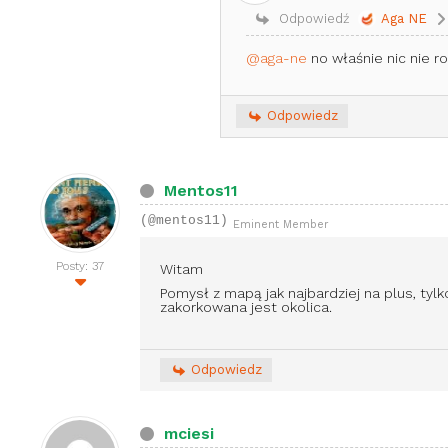
Odpowiedź
Aga NE
@aga-ne
no właśnie nic nie ro
Odpowiedz
Mentos11
(@mentos11)
Eminent Member
Posty: 37
Witam
Pomysł z mapą jak najbardziej na plus, tyl
zakorkowana jest okolica.
Odpowiedz
mciesi