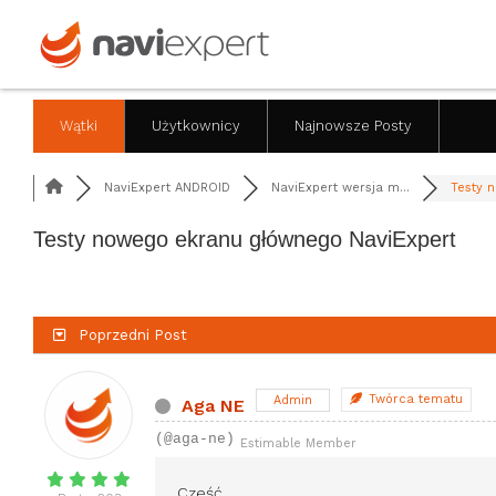
Wątki
Użytkownicy
Najnowsze Posty
NaviExpert ANDROID
NaviExpert wersja m...
Testy n
Testy nowego ekranu głównego NaviExpert
Poprzedni Post
Twórca tematu
Admin
Aga NE
(@aga-ne)
Estimable Member
Cześć,