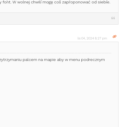
y font. W wolnej chwili mogę coś zaproponować od siebie.
lis 04, 2024 8:27 pm
o przytrzymaniu palcem na mapie aby w menu podrecznym