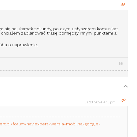
azała się na ułamek sekundy, po czym usłyszałem komunikat
śnie chciałem zaplanować trasę pomiędzy innymi punktami a
śba o naprawienie.
lis 23, 2024 4:13 pm
ert.pl/forum/naviexpert-wersja-mobilna-google-