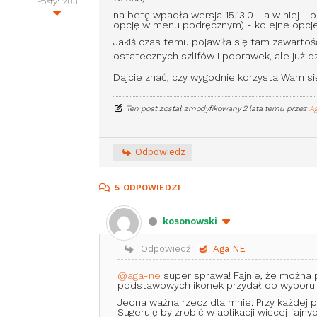
Posty: 203
na betę wpadła wersja 15.13.0 - a w niej
opcję w menu podręcznym) - kolejne opc
Jakiś czas temu pojawiła się tam zawartoś
ostatecznych szlifów i poprawek, ale już d
Dajcie znać, czy wygodnie korzysta Wam si
Ten post został zmodyfikowany 2 lata temu przez
A
Odpowiedz
5
ODPOWIEDZI
kosonowski
Odpowiedź
Aga NE
@aga-ne
super sprawa! Fajnie, że można p
podstawowych ikonek przydał do wyboru
Jedna ważna rzecz dla mnie. Przy każdej p
Sugeruję by zrobić w aplikacji więcej fajn