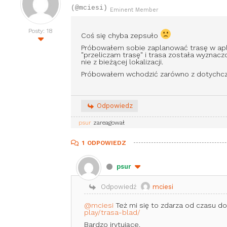
(@mciesi)
Eminent Member
Posty: 18
Coś się chyba zepsuło
Próbowałem sobie zaplanować trasę w aplik
"przeliczam trasę" i trasa została wyznacz
nie z bieżącej lokalizacji.
Próbowałem wchodzić zarówno z dotychczas
Odpowiedz
psur
zareagował
1
ODPOWIEDZ
psur
Odpowiedź
mciesi
@mciesi
Też mi się to zdarza od czasu do
play/trasa-blad/
Bardzo irytujące.