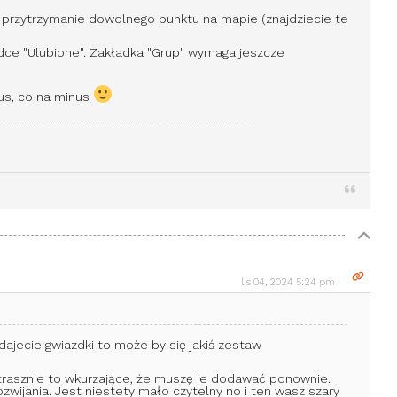
przytrzymanie dowolnego punktu na mapie (znajdziecie te
adce "Ulubione". Zakładka "Grup" wymaga jeszcze
lus, co na minus
lis 04, 2024 5:24 pm
ajecie gwiazdki to może by się jakiś zestaw
 Strasznie to wkurzające, że muszę je dodawać ponownie.
ozwijania. Jest niestety mało czytelny no i ten wasz szary