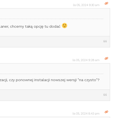
lis 05, 2024 9:30 am
planer, chcemy taką opcję tu dodać
lis 05, 2024 9:28 am
zacji, czy ponownej instalacji nowszej wersji "na czysto"?
lis 05, 2024 8:43 pm