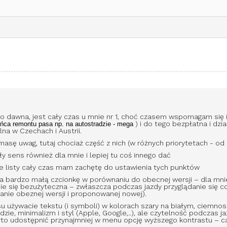
dawna, jest cały czas u mnie nr 1, choć czasem wspomagam się inn
) i do tego bezpłatna i dzi
ońca
remontu pasa np.
na autostradzie - mega
lna w Czechach i Austrii.
ą masę uwag, tutaj chociaż część z nich (w różnych priorytetach - o
ły sens również dla mnie i lepiej tu coś innego dać
le listy cały czas mam zachętę do ustawienia tych punktów
ma bardzo małą czcionkę w porównaniu do obecnej wersji – dla mnie s
ie się bezużyteczna – zwłaszcza podczas jazdy przyglądanie się c
anie obeznej wersji i proponowanej nowej).
zasu używacie tekstu (i symboli) w kolorach szary na białym, ciemno
ie, minimalizm i styl (Apple, Google,..), ale czytelność podczas 
rto udostępnić przynajmniej w menu opcję wyższego kontrastu – ca