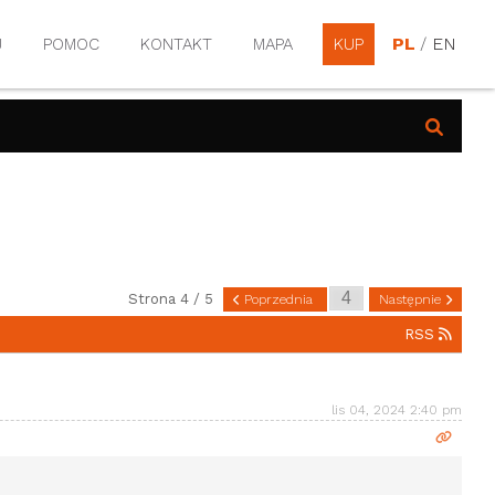
PL
/
EN
J
POMOC
KONTAKT
MAPA
KUP
Strona 4 / 5
Poprzednia
Następnie
RSS
lis 04, 2024 2:40 pm