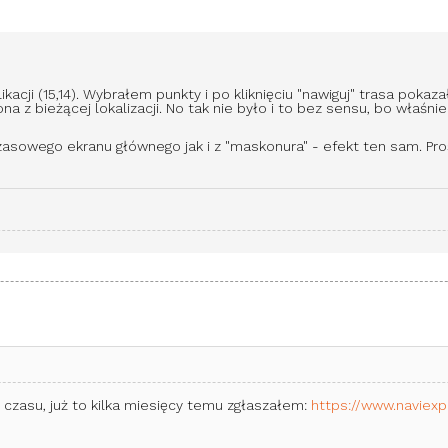
acji (15,14). Wybrałem punkty i po kliknięciu "nawiguj" trasa pok
ona z bieżącej lokalizacji. No tak nie było i to bez sensu, bo wła
owego ekranu głównego jak i z "maskonura" - efekt ten sam. Pro
 czasu, już to kilka miesięcy temu zgłaszałem:
https://www.naviexp