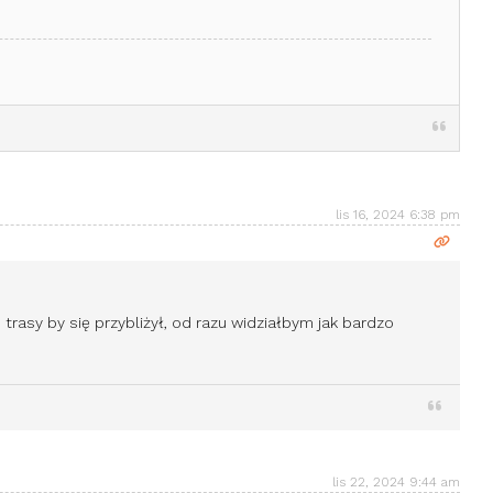
lis 16, 2024 6:38 pm
trasy by się przybliżył, od razu widziałbym jak bardzo
lis 22, 2024 9:44 am