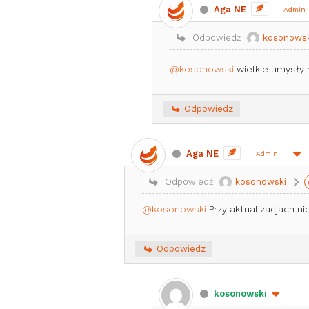
Aga NE
Admin
Odpowiedź
kosonowsk
@kosonowski
wielkie umysły
Odpowiedz
Aga NE
Admin
Odpowiedź
kosonowski
@kosonowski
Przy aktualizacjach ni
Odpowiedz
kosonowski