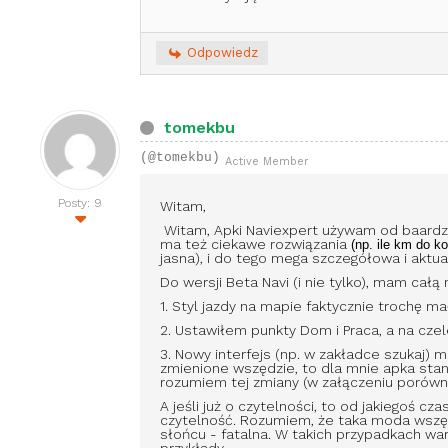
Odpowiedz
tomekbu
(@tomekbu)
Active Member
Posty: 9
Witam,
Witam, Apki Naviexpert używam od baardzo 
ma też ciekawe rozwiązania
(
np.
ile km do k
jasna), i do tego mega szczegółowa i aktua
Do wersji Beta Navi (i nie tylko), mam cał
1. Styl jazdy na mapie faktycznie trochę ma
2. Ustawiłem punkty Dom i Praca, a na cze
3. Nowy interfejs (np. w zakładce szukaj) 
zmienione wszędzie, to dla mnie apka stan
rozumiem tej zmiany (w załączeniu porówn
A jeśli już o czytelności, to od jakiegoś c
czytelność. Rozumiem, że taka moda wszędz
słońcu - fatalna. W takich przypadkach wa