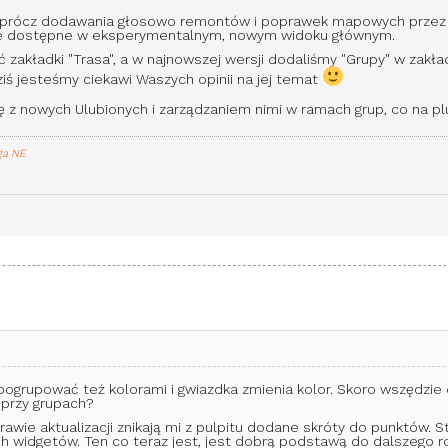
 - oprócz dodawania głosowo remontów i poprawek mapowych przez 
je dostępne w eksperymentalnym, nowym widoku głównym.
ć zakładki "Trasa", a w najnowszej wersji dodaliśmy "Grupy" w zakł
ziś jesteśmy ciekawi Waszych opinii na jej temat
ę z nowych Ulubionych i zarządzaniem nimi w ramach grup, co na p
ga NE
ogrupować też kolorami i gwiazdka zmienia kolor. Skoro wszędzie d
 przy grupach?
rawie aktualizacji znikają mi z pulpitu dodane skróty do punktów.
ych widgetów. Ten co teraz jest, jest dobrą podstawą do dalszego r