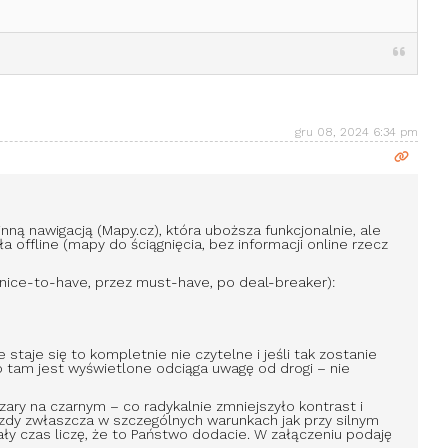
gru 08, 2024 6:34 pm
ą nawigacją (Mapy.cz), która uboższa funkcjonalnie, ale
ała offline (mapy do ściągnięcia, bez informacji online rzecz
d nice-to-have, przez must-have, po deal-breaker):
taje się to kompletnie nie czytelne i jeśli tak zostanie
o tam jest wyświetlone odciąga uwagę od drogi – nie
szary na czarnym – co radykalnie zmniejszyło kontrast i
jazdy zwłaszcza w szczególnych warunkach jak przy silnym
ły czas liczę, że to Państwo dodacie. W załączeniu podaję