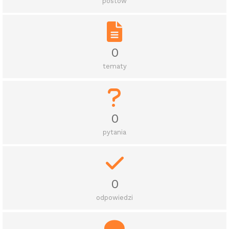
postów
0
tematy
0
pytania
0
odpowiedzi