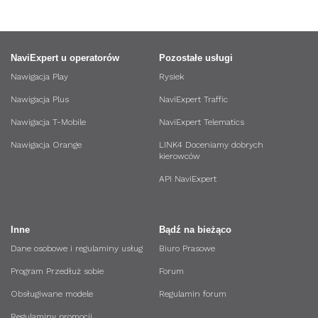
NaviExpert u operatorów
Pozostałe usługi
Nawigacja Play
Rysiek
Nawigacja Plus
NaviExpert Traffic
Nawigacja T-Mobile
NaviExpert Telematics
Nawigacja Orange
LINK4 Doceniamy dobrych
kierowców
API NaviExpert
Inne
Bądź na bieżąco
Dane osobowe i regulaminy usług
Biuro Prasowe
Program Przedłuż sobie
Forum
Obsługiwane modele
Regulamin forum
Regulaminy promocji