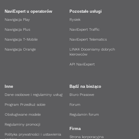
NaviExpert u operatorów
Pozostałe usługi
Nawigacja Play
Rysiek
Nawigacja Plus
NaviExpert Traffic
Nawigacja T-Mobile
NaviExpert Telematics
Nawigacja Orange
LINK4 Doceniamy dobrych
kierowców
API NaviExpert
Inne
Bądź na bieżąco
Dane osobowe i regulaminy usług
Biuro Prasowe
Program Przedłuż sobie
Forum
Obsługiwane modele
Regulamin forum
Regulaminy promocji
Firma
Polityka prywatności i ustawienia
Strona korporacyjna