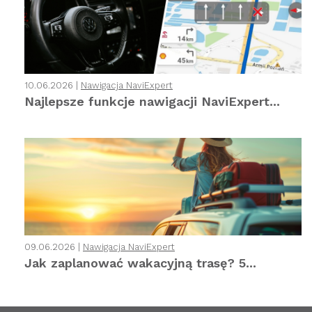
10.06.2026 |
Nawigacja NaviExpert
Najlepsze funkcje nawigacji NaviExpert...
09.06.2026 |
Nawigacja NaviExpert
Jak zaplanować wakacyjną trasę? 5...