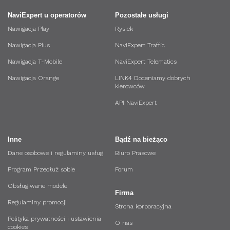
NaviExpert u operatorów
Pozostałe usługi
Nawigacja Play
Rysiek
Nawigacja Plus
NaviExpert Traffic
Nawigacja T-Mobile
NaviExpert Telematics
Nawigacja Orange
LINK4 Doceniamy dobrych
kierowców
API NaviExpert
Inne
Bądź na bieżąco
Dane osobowe i regulaminy usług
Biuro Prasowe
Program Przedłuż sobie
Forum
Obsługiwane modele
Firma
Regulaminy promocji
Strona korporacyjna
Polityka prywatności i ustawienia
O nas
cookies