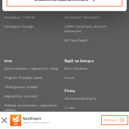
Nawigacja Plus
NaviExpert Traffic
Nawigacja T-Mobile
NaviExpert Telematics
Nawigacja Orange
LINK4 Doceniamy dobrych
kierowców
API NaviExpert
Inne
Bądź na bieżąco
Dane osobowe i regulaminy usług
Biuro Prasowe
Program Przedłuż sobie
Forum
Obsługiwane modele
Firma
Regulaminy promocji
Strona korporacyjna
Polityka prywatności i ustawienia
O nas
cookies
Oferta dla firm
NaviExpert
Zostań Ambasadorem NaviExpert
Pobierz
Pobierz i testuj za darmo!
Regulamin Sklepu