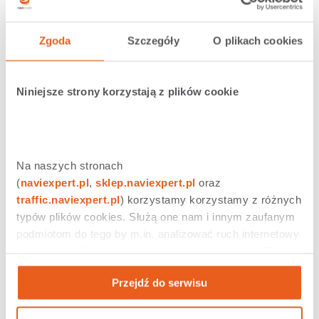
Regulamin konkursu "Noclegowy POIedynek" z dnia
01.08.2018
Zgoda
Szczegóły
O plikach cookies
Regulamin z dnia 18.05.2018
Polityka prywatności z dnia 18.05.2018
Niniejsze strony korzystają z plików cookie
Na naszych stronach 
(
naviexpert.pl
, 
sklep.naviexpert.pl
 oraz 
traffic.naviexpert.pl
) korzystamy korzystamy z różnych 
typów plików cookies. Służą one nam i innym zaufanym 
podmiotom do tego by m.in. analizować ruch internetowy 
czy prowadzić działania reklamowe na podstawie Twojej 
aktywności na naszych stronach internetowych. Więcej 
Przejdź do serwisu
informacji znajdziesz w naszej 
polityce prywatności
.