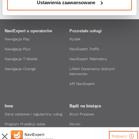
Ustawienia zaawansowane
NaviExpert u operatorów
Pozostałe usługi
Nawigacja Play
Rysiek
Nawigacja Plus
NaviExpert Traffic
Nawigacja T-Mobile
NaviExpert Telematics
Nawigacja Orange
LINK4 Doceniamy dobrych
kierowców
API NaviExpert
Inne
Bądź na bieżąco
Dane osobowe i regulaminy usług
Biuro Prasowe
Program Przedłuż sobie
Forum
Obsługiwane modele
NaviExpert
Pobierz
Firma
Pobierz i testuj za darmo!