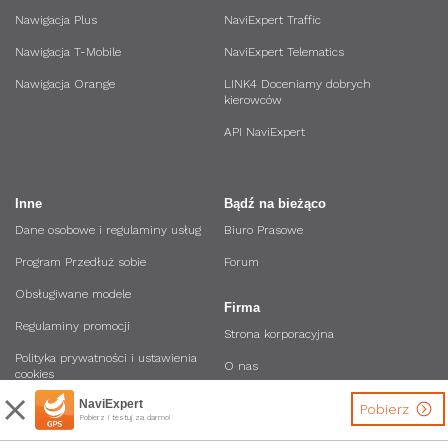
Nawigacja Plus
NaviExpert Traffic
Nawigacja T-Mobile
NaviExpert Telematics
Nawigacja Orange
LINK4 Doceniamy dobrych
kierowców
API NaviExpert
Inne
Bądź na bieżąco
Dane osobowe i regulaminy usług
Biuro Prasowe
Program Przedłuż sobie
Forum
Obsługiwane modele
Firma
Regulaminy promocji
Strona korporacyjna
Polityka prywatności i ustawienia
O nas
cookies
Oferta dla firm
NaviExpert
Zostań Ambasadorem NaviExpert
Pobierz
Pobierz i testuj za darmo!
Regulamin Sklepu