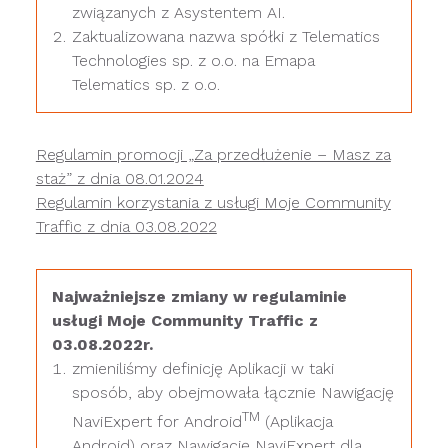
związanych z Asystentem AI.
Zaktualizowana nazwa spółki z Telematics
Technologies sp. z o.o. na Emapa
Telematics sp. z o.o.
Regulamin promocji „Za przedłużenie – Masz za
staż” z dnia 08.01.2024
Regulamin korzystania z usługi Moje Community
Traffic z dnia 03.08.2022
Najważniejsze zmiany w regulaminie
usługi Moje Community Traffic z
03.08.2022r.
zmieniliśmy definicję Aplikacji w taki
sposób, aby obejmowała łącznie Nawigację
TM
NaviExpert for Android
(Aplikacja
Android) oraz Nawigację NaviExpert dla