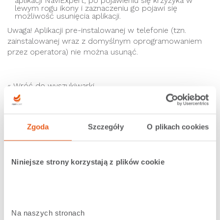
aplikacji NaviExpert, po pojawieniu się krzyżyka w
lewym rogu ikony i zaznaczeniu go pojawi się
możliwość usunięcia aplikacji.
Uwaga! Aplikacji pre-instalowanej w telefonie (tzn.
zainstalowanej wraz z domyślnym oprogramowaniem
przez operatora) nie można usunąć.
« Wróć do wyszukiwarki
Zgoda
Szczegóły
O plikach cookies
Zobacz podobne
Niniejsze strony korzystają z plików cookie
Po automatycznej aktualizacji aplikacja działa wolno i
mało stabilnie. Co robić?
Dlaczego dla mojego modelu telefonu nie są
dostępne nowsze wersje aplikacji?
Na naszych stronach 
Jak sprawdzić, czy w telefonie zainstalowano