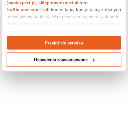
(
naviexpert.pl
, 
sklep.naviexpert.pl
 oraz 
najnowszą wersję aplikacji?
traffic.naviexpert.pl
) korzystamy korzystamy z różnych 
typów plików cookies. Służą one nam i innym zaufanym 
podmiotom do tego by m.in. analizować ruch internetowy 
czy prowadzić działania reklamowe na podstawie Twojej 
aktywności na naszych stronach internetowych. Więcej 
Przejdź do serwisu
informacji znajdziesz w naszej 
polityce prywatności
.
Ustawienia zaawansowane