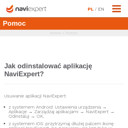
PL
/
EN
Pomoc
Home
>
Pomoc
Jak odinstalować aplikację
NaviExpert?
Usuwanie aplikacji NaviExpert:
z systemem Android: Ustawienia urządzenia →
Aplikacje → Zarządzaj aplikacjami → NaviExpert →
Odinstaluj → OK,
z systemem iOS: przytrzymaj dłużej palcem ikonę