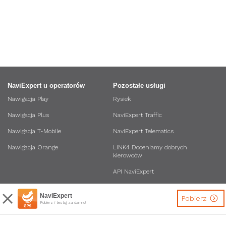
NaviExpert u operatorów
Pozostałe usługi
Nawigacja Play
Rysiek
Nawigacja Plus
NaviExpert Traffic
Nawigacja T-Mobile
NaviExpert Telematics
Nawigacja Orange
LINK4 Doceniamy dobrych
kierowców
API NaviExpert
NaviExpert
Pobierz
Pobierz i testuj za darmo!
Inne
Bądź na bieżąco
Dane osobowe i regulaminy usług
Biuro Prasowe