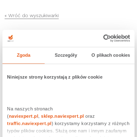
« Wróć do wyszukiwarki
Zobacz podobne
Zgoda
Szczegóły
O plikach cookies
Jakie kraje wchodzą w skład pakietu Europa?
Niniejsze strony korzystają z plików cookie
Ile danych pobiera system podczas jazdy?
Ile razy można aktywować bezpłatny, siedmiodniowy
okres?
Na naszych stronach 
(
naviexpert.pl
, 
sklep.naviexpert.pl
 oraz 
traffic.naviexpert.pl
) korzystamy korzystamy z różnych 
typów plików cookies. Służą one nam i innym zaufanym 