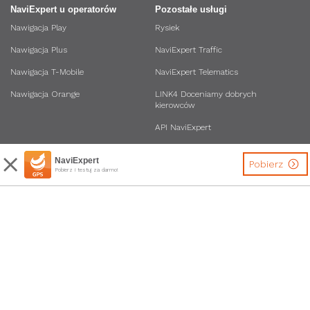
NaviExpert u operatorów
Pozostałe usługi
Nawigacja Play
Rysiek
Nawigacja Plus
NaviExpert Traffic
Nawigacja T-Mobile
NaviExpert Telematics
Nawigacja Orange
LINK4 Doceniamy dobrych
kierowców
API NaviExpert
NaviExpert
Pobierz
Pobierz i testuj za darmo!
Inne
Bądź na bieżąco
Dane osobowe i regulaminy usług
Biuro Prasowe
Program Przedłuż sobie
Forum
Obsługiwane modele
Firma
Regulaminy promocji
Strona korporacyjna
Polityka prywatności i ustawienia
O nas
cookies