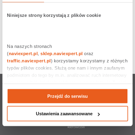
Niniejsze strony korzystają z plików cookie
Na naszych stronach 
(
naviexpert.pl
, 
sklep.naviexpert.pl
 oraz 
traffic.naviexpert.pl
) korzystamy korzystamy z różnych 
typów plików cookies. Służą one nam i innym zaufanym 
podmiotom do tego by m.in. analizować ruch internetowy 
czy prowadzić działania reklamowe na podstawie Twojej 
NaviExpert u operatorów
Pozostałe usługi
aktywności na naszych stronach internetowych. Więcej 
Nawigacja Play
Rysiek
Przejdź do serwisu
informacji znajdziesz w naszej 
polityce prywatności
.
Nawigacja Plus
NaviExpert Traffic
Nawigacja T-Mobile
NaviExpert Telematics
Ustawienia zaawansowane
Nawigacja Orange
LINK4 Doceniamy dobrych
kierowców