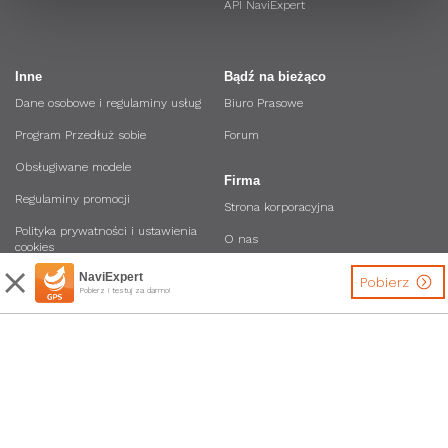
API NaviExpert
Inne
Bądź na bieżąco
Dane osobowe i regulaminy usług
Biuro Prasowe
Program Przedłuż sobie
Forum
Obsługiwane modele
Firma
Regulaminy promocji
Strona korporacyjna
Polityka prywatności i ustawienia
O nas
cookies
Oferta dla firm
NaviExpert
Zostań Ambasadorem NaviExpert
Pobierz
Pobierz i testuj za darmo!
Regulamin Sklepu
Dołącz do nas