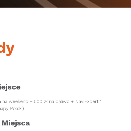
dy
ejsce
 na weekend + 500 zł na paliwo + NaviExpert 1
apy Polski)
Miejsca