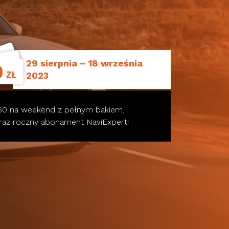
29 sierpnia – 18 września
2023
60 na weekend z pełnym bakiem,
oraz roczny abonament NaviExpert!