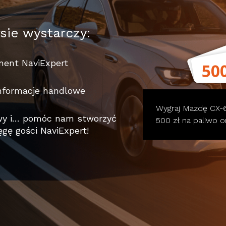
sie wystarczy:
ent NaviExpert
informacje handlowe
Wygraj Mazdę CX-
owy i… pomóc nam stworzyć
500 zł na paliwo 
gę gości NaviExpert!