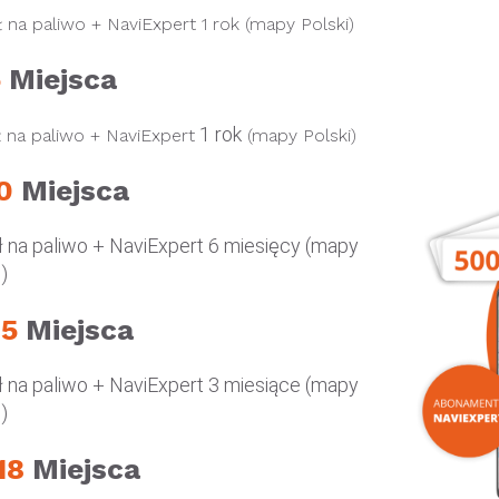
 na paliwo + NaviExpert 1 rok (mapy Polski)
5
Miejsca
1 rok
ł na paliwo + NaviExpert
(mapy Polski)
0
Miejsca
ł na paliwo + NaviExpert
6 miesięcy
(mapy
)
15
Miejsca
ł na paliwo + NaviExpert
3 miesiące
(mapy
)
18
Miejsca