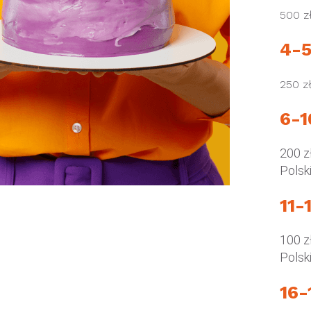
500 zł
4-
250 z
6-1
200 z
Polski
11-
100 z
Polski
16-