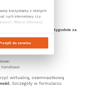
ą usługę nawigacyjną:
tamy korzystamy z różnych 
ać ruch internetowy czy 
% TANIEJ!
owych. Więcej informacji 
tore lub AppGallery i testuj
2 tygodnie za
Przejdź do serwisu
dlowe:
a handlowa
rzyć wirtualną, osiemnastkową
ność
. Szczegóły w formularzu