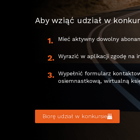
Aby wziąć udział w konkur
Mieć aktywny dowolny abonam
1.
Wyrazić w aplikacji zgodę na 
2.
W
ypełnić formularz kontakt
3.
osiemnastkową, wirtualną księ
Biorę udział w konkursie