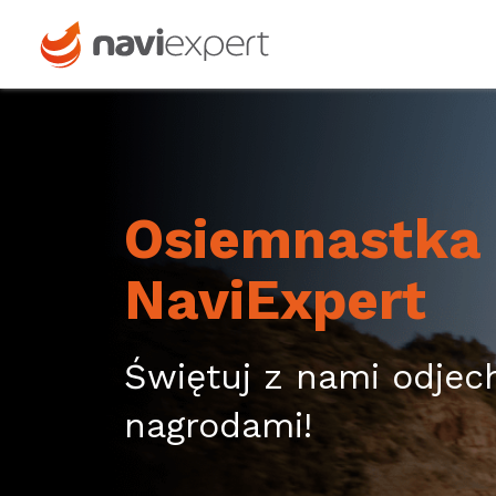
18 urodziny NaviExpert
Osiemnastka
NaviExpert
Świętuj z nami odje
nagrodami!