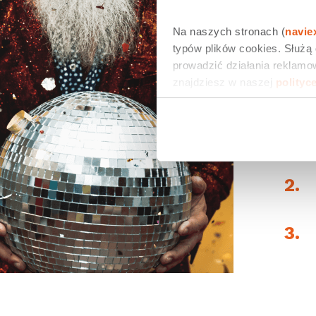
1.
Na naszych stronach (
navie
typów plików cookies. Służą
prowadzić działania reklamow
znajdziesz w naszej 
polityc
2.
3.