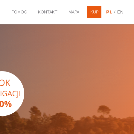
PL
/
EN
J
POMOC
KONTAKT
MAPA
KUP