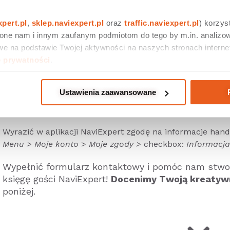
W trakcie trwania konkursu
mieć aktywną
dowoln
–
14 dniowy test nawigacji,
xpert.pl
, 
sklep.naviexpert.pl
 oraz 
traffic.naviexpert.pl
) korzys
–
subskrypcja miesięczna PL lub PL + EU,
 one nam i innym zaufanym podmiotom do tego by m.in. analizow
–
abonament 1 rok PL lub 1 rok PL + EU
TERAZ 30
e na podstawie Twojej aktywności na naszych stronach internet
e prywatności
.
Nie masz jeszcze aplikacji? Pobierz z Google Play, App S
darmo!
Ustawienia zaawansowane
Wyrazić w aplikacji NaviExpert zgodę na informacje han
Menu > Moje konto
>
Moje zgody >
checkbox:
Informacj
Wypełnić formularz kontaktowy i pomóc nam stwo
księgę gości NaviExpert!
Docenimy Twoją kreatyw
poniżej.