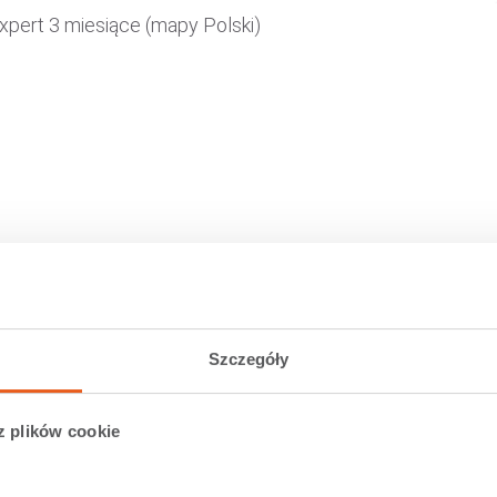
xpert
3 miesiące
(mapy Polski)
y konkursu
Szczegóły
z plików cookie
ziąć udział w konkursie wystarczy: