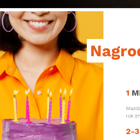
Nagro
1
Mi
Mazda
rok (m
2-3