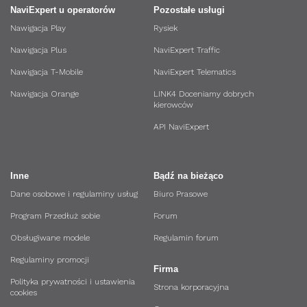
NaviExpert u operatorów
Pozostałe usługi
Nawigacja Play
Rysiek
Nawigacja Plus
NaviExpert Traffic
Nawigacja T-Mobile
NaviExpert Telematics
Nawigacja Orange
LINK4 Doceniamy dobrych
kierowców
API NaviExpert
Inne
Bądź na bieżąco
Dane osobowe i regulaminy usług
Biuro Prasowe
Program Przedłuż sobie
Forum
Obsługiwane modele
Regulamin forum
Regulaminy promocji
Firma
Polityka prywatności i ustawienia
Strona korporacyjna
cookies