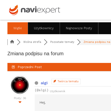
Wątki
Użytkownicy
Najnowsze Posty
Wolna strefa
Pozostałe tematy
Zmiana podpisu na f
Zmiana podpisu na forum
Poprzedni Post
Twórca tematu
algi
(@algi)
Użytkownik
Posty: 36
Hej,