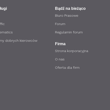
ługi
Bądź na bieżąco
Biuro Prasowe
fic
Forum
lematics
Regulamin forum
my dobrych kierowców
Firma
Strona korporacyjna
O nas
Oferta dla firm