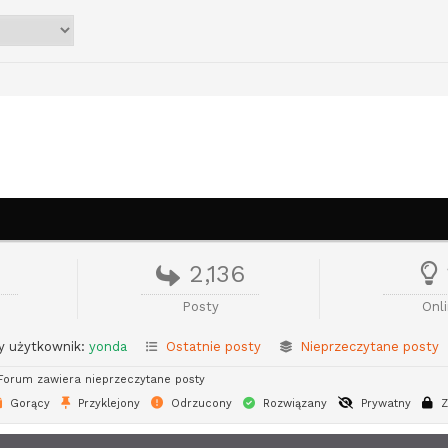
2,136
Posty
Onl
 użytkownik:
yonda
Ostatnie posty
Nieprzeczytane posty
orum zawiera nieprzeczytane posty
Gorący
Przyklejony
Odrzucony
Rozwiązany
Prywatny
Z