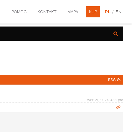
PL
/
EN
J
POMOC
KONTAKT
MAPA
KUP
RSS
wrz 21, 2024 3:38 pm