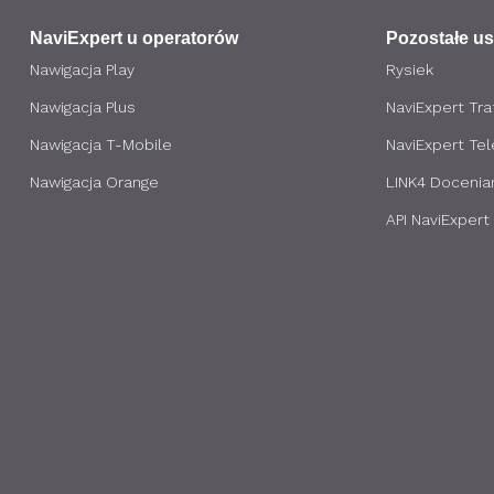
NaviExpert u operatorów
Pozostałe us
Nawigacja Play
Rysiek
Nawigacja Plus
NaviExpert Traf
Nawigacja T-Mobile
NaviExpert Te
Nawigacja Orange
LINK4 Docenia
API NaviExpert