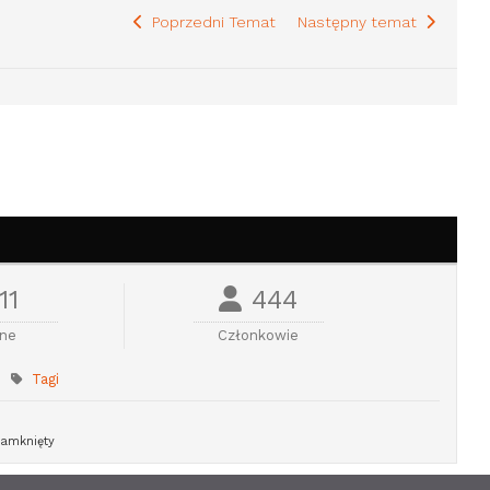
Poprzedni Temat
Następny temat
11
444
ine
Członkowie
Tagi
amknięty