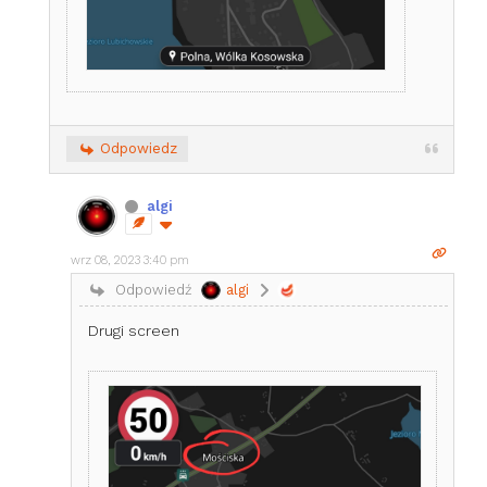
Odpowiedz
algi
wrz 08, 2023 3:40 pm
Odpowiedź
algi
Drugi screen