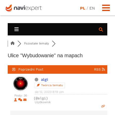
PL
/
EN
Pozostałe tematy
Ulice "Wybudowanie" na mapach
Poprzedni Post
RSS
algi
Twórca tematu
sie 12, 2023 8:19 pm
Posty: 36
(@algi)
Użytkownik