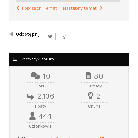
Poprzedni Temat
Następny temat
Udostępnij:
Statystyki forum
10
80
Fora
Tematy
2,136
2
Posty
Online
444
Członkowie