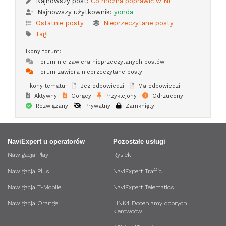
Najnowszy post:
Co można poprawić w NE
Najnowszy użytkownik:
yonda
Ostatnie posty
Nieprzeczytane posty
Tagi
Ikony forum:
Forum nie zawiera nieprzeczytanych postów
Forum zawiera nieprzeczytane posty
Ikony tematu:
Bez odpowiedzi
Ma odpowiedzi
Aktywny
Gorący
Przyklejony
Odrzucony
Rozwiązany
Prywatny
Zamknięty
NaviExpert u operatorów
Pozostałe usługi
Nawigacja Play
Rysiek
Nawigacja Plus
NaviExpert Traffic
Nawigacja T-Mobile
NaviExpert Telematics
Nawigacja Orange
LINK4 Doceniamy dobrych
kierowców