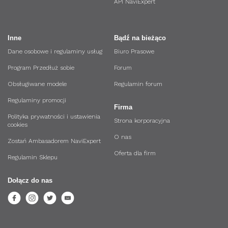
API NaviExpert
Inne
Bądź na bieżąco
Dane osobowe i regulaminy usług
Biuro Prasowe
Program Przedłuż sobie
Forum
Obsługiwane modele
Regulamin forum
Regulaminy promocji
Firma
Polityka prywatności i ustawienia
Strona korporacyjna
cookies
O nas
Zostań Ambasadorem NaviExpert
Oferta dla firm
Regulamin Sklepu
Dołącz do nas