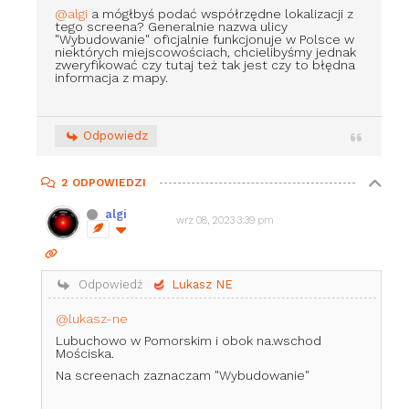
@algi
a mógłbyś podać współrzędne lokalizacji z
tego screena? Generalnie nazwa ulicy
"Wybudowanie" oficjalnie funkcjonuje w Polsce w
niektórych miejscowościach, chcielibyśmy jednak
zweryfikować czy tutaj też tak jest czy to błędna
informacja z mapy.
Odpowiedz
2
ODPOWIEDZI
algi
wrz 08, 2023 3:39 pm
Odpowiedź
Lukasz NE
@lukasz-ne
Lubuchowo w Pomorskim i obok na.wschod
Mościska.
Na screenach zaznaczam "Wybudowanie"