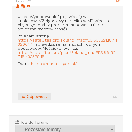
Posty: 20
Ulica "Wybudowanie" pojawia się w
Lubichowie/Zelgoszczy nie tylko w NE, więc to
chyba generalny problem mapowania (albo
śmieszna rzeczywistość).
Polecam stronę
https://satellites.pro/Poland_map#53.833321,18.44
3266,17
i sprawdzanie na mapach różnych
dostawców. Mościska również:
https://satellites.pro/plan/Poland_map#53.86192
7,18.433578,18
Ew. na
https://mapa.targeo.pl/
Odpowiedz
Idź do forum: