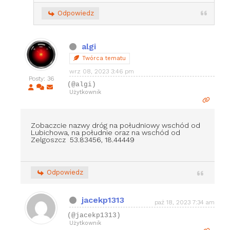
Odpowiedz
algi
Twórca tematu
wrz 08, 2023 3:46 pm
Posty: 36
(@algi)
Użytkownik
Zobaczcie nazwy dróg na południowy wschód od
Lubichowa, na południe oraz na wschód od
Zelgoszcz 53.83456, 18.44449
Odpowiedz
jacekp1313
paź 18, 2023 7:34 am
(@jacekp1313)
Użytkownik