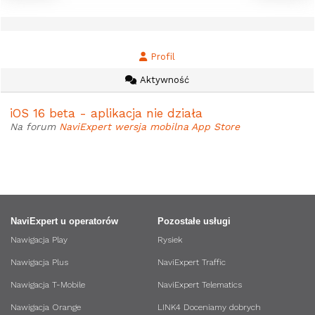
Profil
Aktywność
iOS 16 beta - aplikacja nie działa
Na forum
NaviExpert wersja mobilna App Store
NaviExpert u operatorów
Pozostałe usługi
Nawigacja Play
Rysiek
Nawigacja Plus
NaviExpert Traffic
Nawigacja T-Mobile
NaviExpert Telematics
Nawigacja Orange
LINK4 Doceniamy dobrych