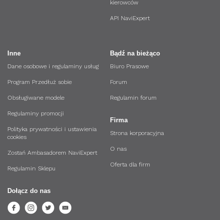
kierowców
API NaviExpert
Inne
Bądź na bieżąco
Dane osobowe i regulaminy usług
Biuro Prasowe
Program Przedłuż sobie
Forum
Obsługiwane modele
Regulamin forum
Regulaminy promocji
Firma
Polityka prywatności i ustawienia
Strona korporacyjna
cookies
O nas
Zostań Ambasadorem NaviExpert
Oferta dla firm
Regulamin Sklepu
Dołącz do nas