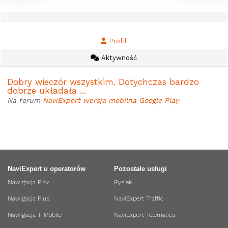
Profil
Aktywność
Dobry wieczór wszystkim. Dotychczas bardzo
dobrze układała ...
Na forum
NaviExpert wersja mobilna Google Play
NaviExpert u operatorów
Pozostałe usługi
Nawigacja Play
Rysiek
Nawigacja Plus
NaviExpert Traffic
Nawigacja T-Mobile
NaviExpert Telematics