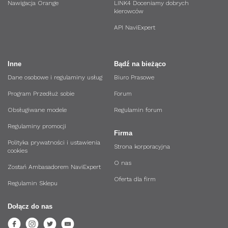
Nawigacja Orange
LINK4 Doceniamy dobrych
kierowców
API NaviExpert
Inne
Bądź na bieżąco
Dane osobowe i regulaminy usług
Biuro Prasowe
Program Przedłuż sobie
Forum
Obsługiwane modele
Regulamin forum
Regulaminy promocji
Firma
Polityka prywatności i ustawienia
Strona korporacyjna
cookies
O nas
Zostań Ambasadorem NaviExpert
Oferta dla firm
Regulamin Sklepu
Dołącz do nas