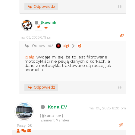
Odpowiedz
tkownik
maj 05, 2025 6:19 pm
Odpowiedź
algi
@algi
wydaje mi się, że to jest filtrowane i
motocykliści nie psują danych o korkach, a
dane z motocykla traktowane są raczej jak
anomalia.
Odpowiedz
Kona EV
maj 05, 2025 6:20 pm
(@kona-ev)
Eminent Member
Posty: 25