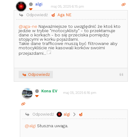
algi
maj 05, 2025 6:15 pm
Odpowiedź
Aga NE
@aga-ne
Najważniejsze to uwzględnić że ktoś kto
jedzie w trybie "motocyklisty" - to przekłamuje
dane o korkach - bo się przeciska pomiędzy
stojącymi w korku pojazdami.
Takie dane trafficowe muszą być filtrowane aby
motocykliście nie kasowali korków swoimi
przejazdami...
Odpowiedz
Kona EV
maj 05, 2025 6:16 pm
Odpowiedź
algi
@algi
Słuszna uwaga.