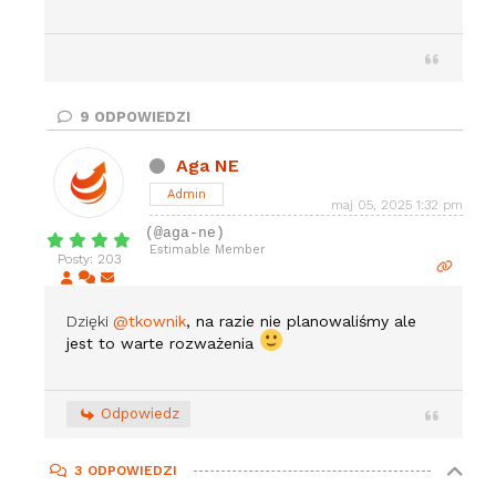
9
ODPOWIEDZI
Aga NE
Admin
maj 05, 2025 1:32 pm
(@aga-ne)
Estimable Member
Posty: 203
Dzięki
@tkownik
, na razie nie planowaliśmy ale
jest to warte rozważenia
Odpowiedz
3
ODPOWIEDZI