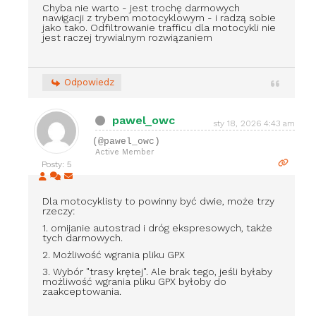
Chyba nie warto - jest trochę darmowych
nawigacji z trybem motocyklowym - i radzą sobie
jako tako. Odfiltrowanie trafficu dla motocykli nie
jest raczej trywialnym rozwiązaniem
Odpowiedz
pawel_owc
sty 18, 2026 4:43 am
(@pawel_owc)
Active Member
Posty: 5
Dla motocyklisty to powinny być dwie, może trzy
rzeczy:
1. omijanie autostrad i dróg ekspresowych, także
tych darmowych.
2. Możliwość wgrania pliku GPX
3. Wybór "trasy krętej". Ale brak tego, jeśli byłaby
możliwość wgrania pliku GPX byłoby do
zaakceptowania.