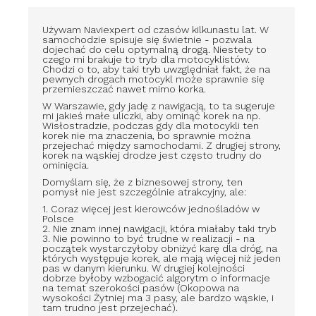
Używam Naviexpert od czasów kilkunastu lat. W
samochodzie spisuje się świetnie - pozwala
dojechać do celu optymalną drogą. Niestety to
czego mi brakuje to tryb dla motocyklistów.
Chodzi o to, aby taki tryb uwzględniał fakt, że na
pewnych drogach motocykl może sprawnie się
przemieszczać nawet mimo korka.
W Warszawie, gdy jadę z nawigacją, to ta sugeruje
mi jakieś małe uliczki, aby ominąć korek na np.
Wisłostradzie, podczas gdy dla motocykli ten
korek nie ma znaczenia, bo sprawnie można
przejechać między samochodami. Z drugiej strony,
korek na wąskiej drodze jest często trudny do
ominięcia.
Domyślam się, że z biznesowej strony, ten
pomysł nie jest szczególnie atrakcyjny, ale:
1. Coraz więcej jest kierowców jednośladów w
Polsce
2. Nie znam innej nawigacji, która miałaby taki tryb
3. Nie powinno to być trudne w realizacji - na
początek wystarczyłoby obniżyć karę dla dróg, na
których występuje korek, ale mają więcej niż jeden
pas w danym kierunku. W drugiej kolejności
dobrze byłoby wzbogacić algorytm o informacje
na temat szerokości pasów (Okopowa na
wysokości Żytniej ma 3 pasy, ale bardzo wąskie, i
tam trudno jest przejechać).