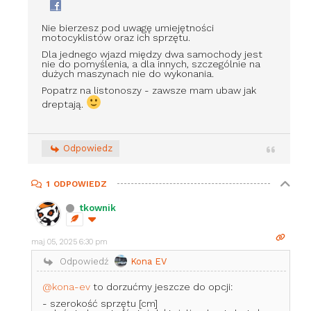
Nie bierzesz pod uwagę umiejętności
motocyklistów oraz ich sprzętu.
Dla jednego wjazd między dwa samochody jest
nie do pomyślenia, a dla innych, szczególnie na
dużych maszynach nie do wykonania.
Popatrz na listonoszy - zawsze mam ubaw jak
dreptają.
Odpowiedz
1
ODPOWIEDZ
tkownik
maj 05, 2025 6:30 pm
Odpowiedź
Kona EV
@kona-ev
to dorzućmy jeszcze do opcji:
- szerokość sprzętu [cm]