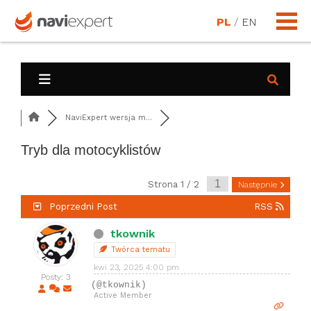
PL
/
EN
NaviExpert wersja m...
Tryb dla motocyklistów
Strona 1 / 2
Następnie
Poprzedni Post
RSS
tkownik
Twórca tematu
kwi 23, 2025 4:00 pm
Posty: 3
(@tkownik)
Active Member