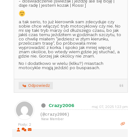
- doświadczenie [świeżak | jeżdżę ale się boję |
daje radę | jestem kozak | Rossi ]
a tak serio, to już kierownik sam zdecyduje czy
sobie chce włączyć tryb motocyklowy czy nie. No
mi się taki tryb marzy od dłuższego czasu, bo jak
jakiś czas temu jeździłem w godzinach szczytu, to
co chwilę miałem "jedziesz w złym kierunku,
przeliczam trasę", bo próbowała mnie
wyprowadzić z korka. I spoko jak mniej więcej
znam okolice, bo wtedy wiem gdzie jej słuchać, a
gdzie nie. Gorzej jak okolicy nie znam.
No i dodatkowo w wielu (kilku?) miastach
motocykle mogą jeździć po buspasach.
Odpowiedz
Crazy2006
maj 07, 2025 1:23 pm
(@crazy2006)
New Member
Posty: 2