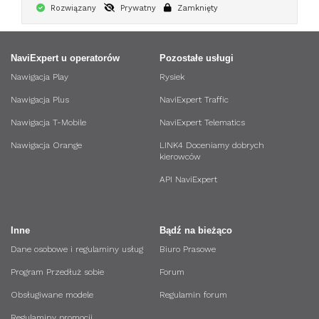
Rozwiązany
Prywatny
Zamknięty
NaviExpert u operatorów
Pozostałe usługi
Nawigacja Play
Rysiek
Nawigacja Plus
NaviExpert Traffic
Nawigacja T-Mobile
NaviExpert Telematics
Nawigacja Orange
LINK4 Doceniamy dobrych
kierowców
API NaviExpert
Inne
Bądź na bieżąco
Dane osobowe i regulaminy usług
Biuro Prasowe
Program Przedłuż sobie
Forum
Obsługiwane modele
Regulamin forum
Regulaminy promocji