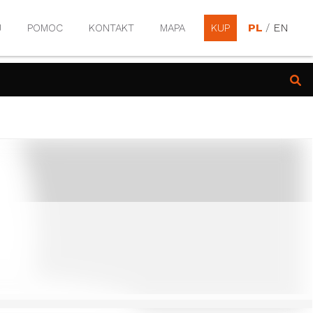
PL
/
EN
J
POMOC
KONTAKT
MAPA
KUP