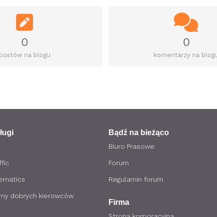
0
0
postów na blogu
komentarzy na blog
ługi
Bądź na bieżąco
Biuro Prasowe
fic
Forum
lematics
Regulamin forum
my dobrych kierowców
Firma
Strona korporacyjna