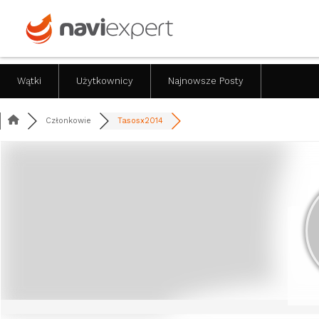
Wątki
Użytkownicy
Najnowsze Posty
Członkowie
Tasosx2014