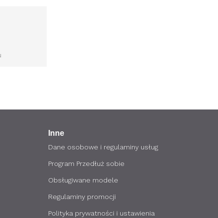
u
Inne
Dane osobowe i regulaminy usług
Program Przedłuż sobie
Obsługiwane modele
Regulaminy promocji
Polityka prywatności i ustawienia