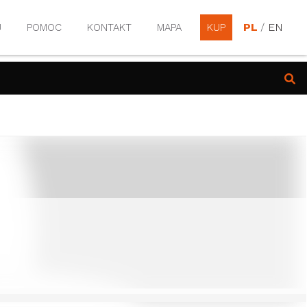
PL
/
EN
J
POMOC
KONTAKT
MAPA
KUP