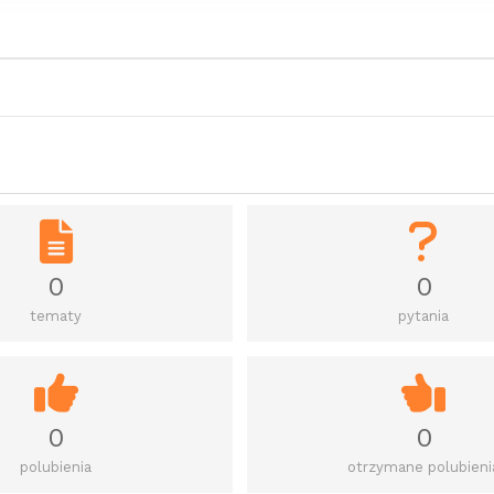
0
0
tematy
pytania
0
0
polubienia
otrzymane polubieni