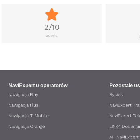
2/10
ocena
NaviExpert u operatorów
Pozostałe us
Nawigacja Play
Rysiek
Nawigacja Plus
NaviExpert Traf
Nawigacja T-Mobile
NaviExpert Te
Nawigacja Orange
LINK4 Docenia
API NaviExpert