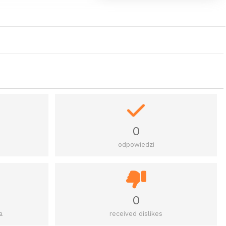
0
odpowiedzi
0
a
received dislikes