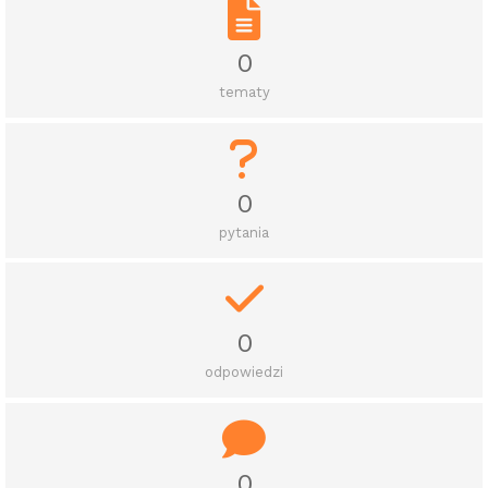
0
tematy
0
pytania
0
odpowiedzi
0