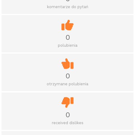
komentarze do pytań
0
polubienia
0
otrzymane polubienia
0
received dislikes