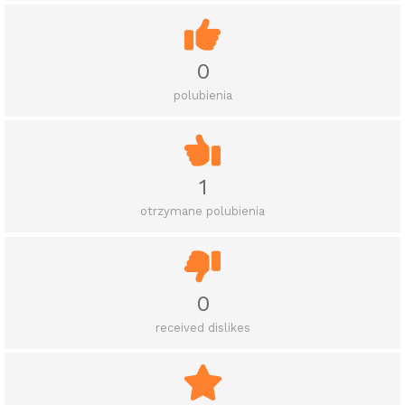
0
polubienia
1
otrzymane polubienia
0
received dislikes