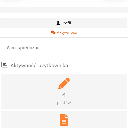
Profil
Aktywność
Sieci społeczne
Aktywność użytkownika
4
postów