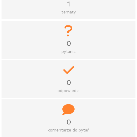
1
tematy
0
pytania
0
odpowiedzi
0
komentarze do pytań