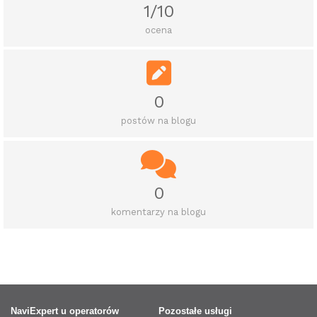
1/10
ocena
0
postów na blogu
0
komentarzy na blogu
NaviExpert u operatorów
Pozostałe usługi