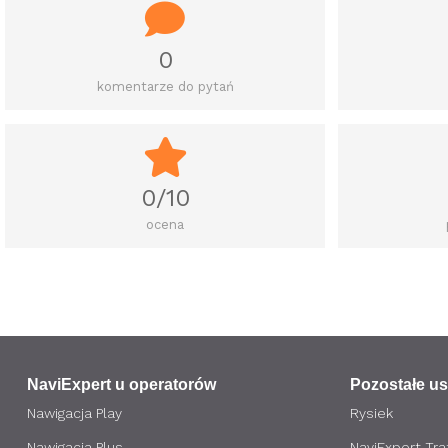
0
komentarze do pytań
0/10
ocena
NaviExpert u operatorów
Pozostałe us
Nawigacja Play
Rysiek
Nawigacja Plus
NaviExpert Traf