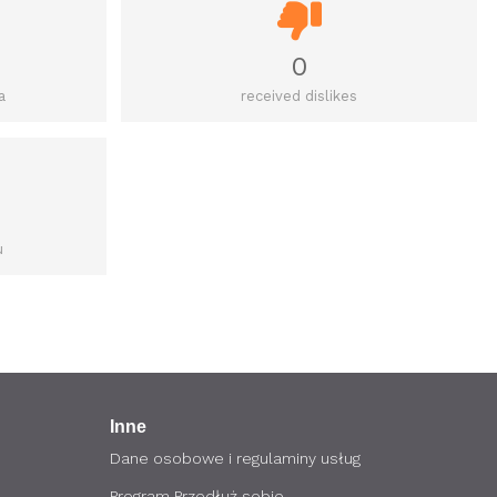
0
a
received dislikes
u
Inne
Dane osobowe i regulaminy usług
Program Przedłuż sobie