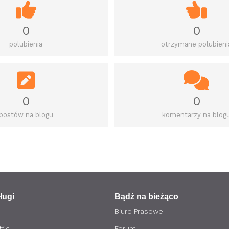
0
0
polubienia
otrzymane polubieni
0
0
postów na blogu
komentarzy na blog
ługi
Bądź na bieżąco
Biuro Prasowe
fic
Forum