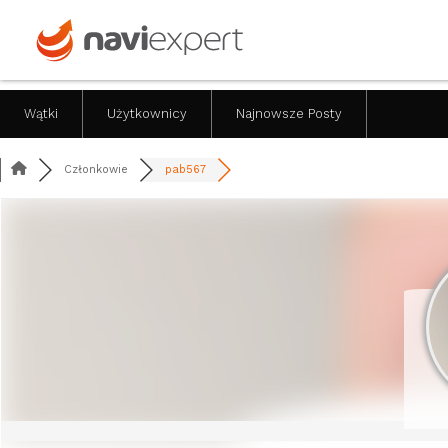
Wątki
Użytkownicy
Najnowsze Posty
Członkowie
pab567