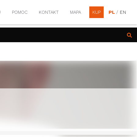
PL
/
EN
J
POMOC
KONTAKT
MAPA
KUP