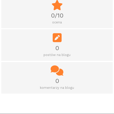
0/10
ocena
0
postów na blogu
0
komentarzy na blogu