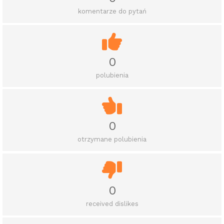
komentarze do pytań
0
polubienia
0
otrzymane polubienia
0
received dislikes