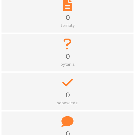
0
tematy
0
pytania
0
odpowiedzi
0