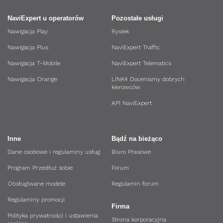
NaviExpert u operatorów
Pozostałe usługi
Nawigacja Play
Rysiek
Nawigacja Plus
NaviExpert Traffic
Nawigacja T-Mobile
NaviExpert Telematics
Nawigacja Orange
LINK4 Doceniamy dobrych
kierowców
API NaviExpert
Inne
Bądź na bieżąco
Dane osobowe i regulaminy usług
Biuro Prasowe
Program Przedłuż sobie
Forum
Obsługiwane modele
Regulamin forum
Regulaminy promocji
Firma
Polityka prywatności i ustawienia
Strona korporacyjna