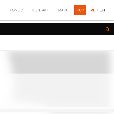
PL
/
EN
J
POMOC
KONTAKT
MAPA
KUP