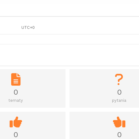
UTC+0
0
0
tematy
pytania
0
0