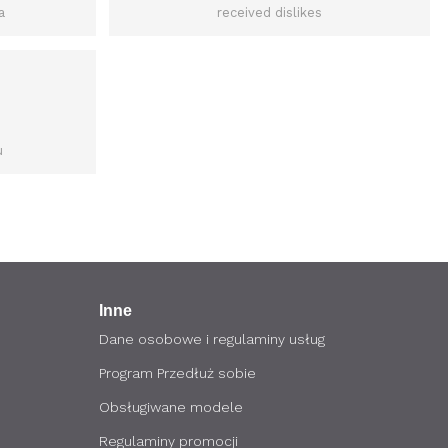
a
received dislikes
u
Inne
Dane osobowe i regulaminy usług
Program Przedłuż sobie
Obsługiwane modele
Regulaminy promocji