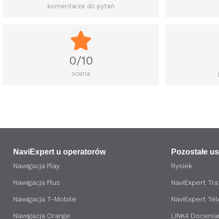
komentarze do pytań
0/10
ocena
NaviExpert u operatorów
Pozostałe us
Nawigacja Play
Rysiek
Nawigacja Plus
NaviExpert Traf
Nawigacja T-Mobile
NaviExpert Te
Nawigacja Orange
LINK4 Docenia