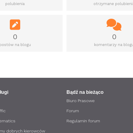
polubienia
otrzymane polubieni
0
0
postów na blogu
komentarzy na blog
ługi
Bądź na bieżąco
Biuro Prasowe
fic
Forum
lematics
Regulamin forum
my dobrych kierowców