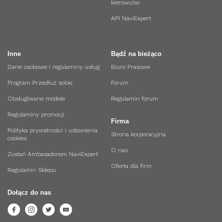
kierowców
API NaviExpert
Inne
Bądź na bieżąco
Dane osobowe i regulaminy usług
Biuro Prasowe
Program Przedłuż sobie
Forum
Obsługiwane modele
Regulamin forum
Regulaminy promocji
Firma
Polityka prywatności i ustawienia
Strona korporacyjna
cookies
O nas
Zostań Ambasadorem NaviExpert
Oferta dla firm
Regulamin Sklepu
Dołącz do nas