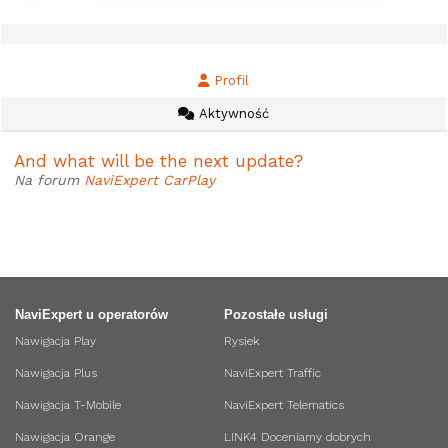
Profil
Aktywność
And what will be the next update?
Na forum
NaviExpert CarPlay
NaviExpert u operatorów
Pozostałe usługi
Nawigacja Play
Rysiek
Nawigacja Plus
NaviExpert Traffic
Nawigacja T-Mobile
NaviExpert Telematics
Nawigacja Orange
LINK4 Doceniamy dobrych