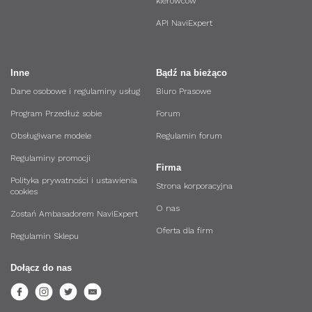
kierowców
API NaviExpert
Inne
Bądź na bieżąco
Dane osobowe i regulaminy usług
Biuro Prasowe
Program Przedłuż sobie
Forum
Obsługiwane modele
Regulamin forum
Regulaminy promocji
Firma
Polityka prywatności i ustawienia
Strona korporacyjna
cookies
O nas
Zostań Ambasadorem NaviExpert
Oferta dla firm
Regulamin Sklepu
Dołącz do nas