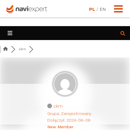
PL
/
EN
ckrn
ckrn
Grupa: Zarejestrowany
Dołączył: 2024-06-08
New Member