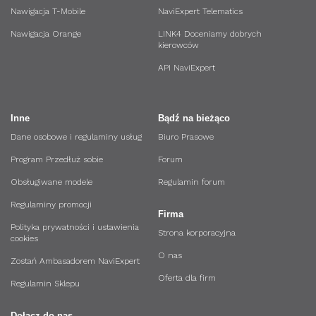
Nawigacja T-Mobile
NaviExpert Telematics
Nawigacja Orange
LINK4 Doceniamy dobrych
kierowców
API NaviExpert
Inne
Bądź na bieżąco
Dane osobowe i regulaminy usług
Biuro Prasowe
Program Przedłuż sobie
Forum
Obsługiwane modele
Regulamin forum
Regulaminy promocji
Firma
Polityka prywatności i ustawienia
Strona korporacyjna
cookies
O nas
Zostań Ambasadorem NaviExpert
Oferta dla firm
Regulamin Sklepu
Dołącz do nas