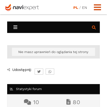
PL
/
EN
Nie masz uprawnień do oglądania tej strony
Udostępnij:
Statystyki forum
10
80