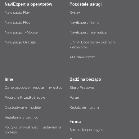
NaviExpert u operatorów
Pozostałe usługi
Nawigacja Play
Rysiek
Nawigacja Plus
NaviExpert Traffic
Nawigacja T-Mobile
NaviExpert Telematics
Nawigacja Orange
LINK4 Doceniamy dobrych
kierowców
API NaviExpert
Inne
Bądź na bieżąco
Dane osobowe i regulaminy usług
Biuro Prasowe
Program Przedłuż sobie
Forum
Obsługiwane modele
Regulamin forum
Regulaminy promocji
Firma
Polityka prywatności i ustawienia
Strona korporacyjna
cookies