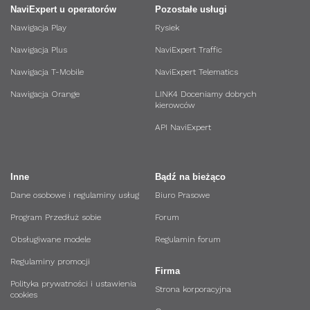
NaviExpert u operatorów
Pozostałe usługi
Nawigacja Play
Rysiek
Nawigacja Plus
NaviExpert Traffic
Nawigacja T-Mobile
NaviExpert Telematics
Nawigacja Orange
LINK4 Doceniamy dobrych
kierowców
API NaviExpert
Inne
Bądź na bieżąco
Dane osobowe i regulaminy usług
Biuro Prasowe
Program Przedłuż sobie
Forum
Obsługiwane modele
Regulamin forum
Regulaminy promocji
Firma
Polityka prywatności i ustawienia
Strona korporacyjna
cookies