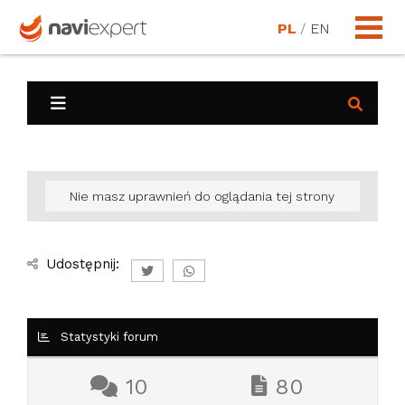
PL
/
EN
Nie masz uprawnień do oglądania tej strony
Udostępnij:
Statystyki forum
10
80