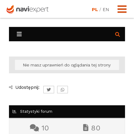
PL
/
EN
Nie masz uprawnień do oglądania tej strony
Udostępnij:
Statystyki forum
10
80