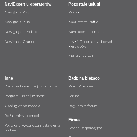
NaviExpert u operatorów
Pozostałe usługi
Nawigacja Play
Rysiek
Nawigacja Plus
NaviExpert Traffic
Nawigacja T-Mobile
NaviExpert Telematics
Nawigacja Orange
LINK4 Doceniamy dobrych
kierowców
API NaviExpert
Inne
Bądź na bieżąco
Dane osobowe i regulaminy usług
Biuro Prasowe
Program Przedłuż sobie
Forum
Obsługiwane modele
Regulamin forum
Regulaminy promocji
Firma
Polityka prywatności i ustawienia
Strona korporacyjna
cookies