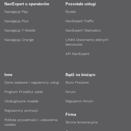
NaviExpert u operatorów
Pozostałe usługi
Nawigacja Play
Rysiek
Nawigacja Plus
NaviExpert Traffic
Nawigacja T-Mobile
NaviExpert Telematics
Nawigacja Orange
LINK4 Doceniamy dobrych
kierowców
API NaviExpert
Inne
Bądź na bieżąco
Dane osobowe i regulaminy usług
Biuro Prasowe
Program Przedłuż sobie
Forum
Obsługiwane modele
Regulamin forum
Regulaminy promocji
Firma
Polityka prywatności i ustawienia
Strona korporacyjna
cookies