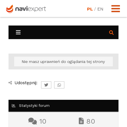
PL
/
EN
Nie masz uprawnień do oglądania tej strony
Udostępnij:
Statystyki forum
10
80