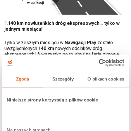
1.
140 km nowiuteńkich dróg ekspresowych… tylko w
jednym miesiącu!
Tylko w zeszłym miesiącu w
Nawigacji Play
zostało
uwzględnionych
140 km
nowych odcinków dróg
ekspresowych! A wszystko po to, abyś na ferie zimowe
mógł dotrzeć jeszcze szybciej. W końcu nikt z nas nie
chciałby, po spędzeniu w aucie 5 godzin, dowiedzieć się, że
kilka dni wcześniej GDDKiA otworzyła nowy odcinek drogi
ekspresowej, która umożliwia skrócenie podróży o blisko
Zgoda
Szczegóły
O plikach cookies
1,5 godziny
To dla Ciebie trzymamy rękę na pulsie i
codziennie aktualizujemy informacje o remontach oraz
zmianach organizacji ruchu. Tylko w 2019 roku nanieśliśmy
Niniejsze strony korzystają z plików cookie
ich blisko
33 tys.
!
2.
Wzmianki o wielokilometrowych korkach na
zakopiance
Na naszych stronach 