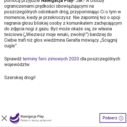
pomocą przyjdzie
Nawigacja Play
! Jak? A choćby
ograniczeniami prędkości obowiązującymi na
poszczególnych odcinkach dróg, przypominając Ci o tym w
momencie, kiedy je przekroczysz. Nie zapomnij też o opcji
nagrania głosu bliskiej osoby z komunikatem zachęcającym
do zdjęcia nogi z gazu. Być może okaże się, że własna
teściowa („Wieziesz moje wnuki, zwolnij!”) bardziej do
Ciebie trafi niż głos wiedźmina Geralta mówiący „Ściągnij
cugle”.
Sprawdź
terminy ferii zimowych 2020
dla poszczególnych
województw.
Szerokiej drogi!
Nawigacja Play
Nawigacja Play. Wszystkie prawa zastrzeżone.
Pobierz
Pobierz i testuj za darmo!