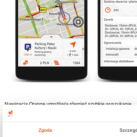
Nawigacja Orange umożliwia również szybkie wyszukanie
parkingu w trakcie nawigacji dzięki funkcji prezentacji
wyników wyszukiwania na mapie. Przy zbliżaniu się do
celu wystarczy wybrać opcję „Znajdź parking”, a aplikacja
Zgoda
Szczegó
sama zaproponuje te znajdujące się najbliżej.