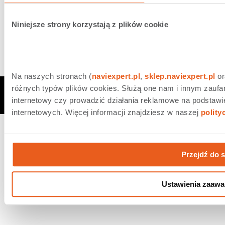
Powyższa funkcjonalność nie tylko odczuwalnie skróci
Niniejsze strony korzystają z plików cookie
czas podróży, ale także pomoże zaoszczędzić jej
użytkownikom niezdrowych emocji związanych z
szukaniem parkingu zarówno w dużych miastach, jak i
poza nimi.
Na naszych stronach (
naviexpert.pl
, 
sklep.naviexpert.pl
 o
różnych typów plików cookies. Służą one nam i innym zaufa
Nawigacja Orange. Wszystkie prawa zastrzeżone.
internetowy czy prowadzić działania reklamowe na podstawi
internetowych. Więcej informacji znajdziesz w naszej 
polity
Przejdź do 
Ustawienia zaaw