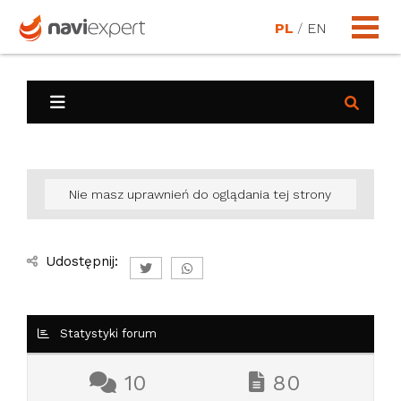
PL
/
EN
Nie masz uprawnień do oglądania tej strony
Udostępnij:
Statystyki forum
10
80