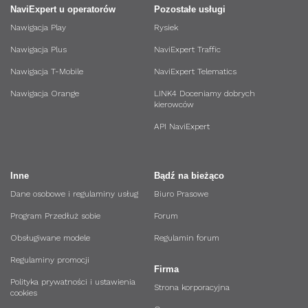
NaviExpert u operatorów
Pozostałe usługi
Nawigacja Play
Rysiek
Nawigacja Plus
NaviExpert Traffic
Nawigacja T-Mobile
NaviExpert Telematics
Nawigacja Orange
LINK4 Doceniamy dobrych
kierowców
API NaviExpert
Inne
Bądź na bieżąco
Dane osobowe i regulaminy usług
Biuro Prasowe
Program Przedłuż sobie
Forum
Obsługiwane modele
Regulamin forum
Regulaminy promocji
Firma
Polityka prywatności i ustawienia
Strona korporacyjna
cookies