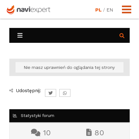
PL
/
EN
Nie masz uprawnień do oglądania tej strony
Udostępnij:
Statystyki forum
10
80