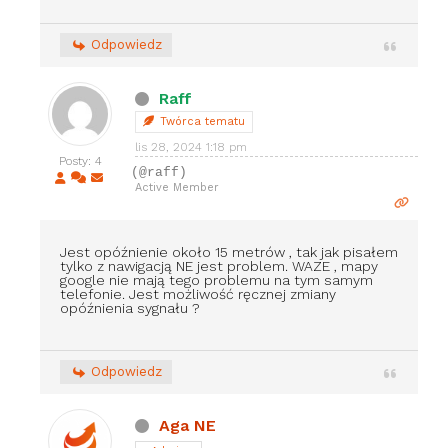
Odpowiedz
Raff
Twórca tematu
lis 28, 2024 1:18 pm
Posty: 4
(@raff)
Active Member
Jest opóźnienie około 15 metrów , tak jak pisałem
tylko z nawigacją NE jest problem. WAZE , mapy
google nie mają tego problemu na tym samym
telefonie. Jest możliwość ręcznej zmiany
opóźnienia sygnału ?
Odpowiedz
Aga NE