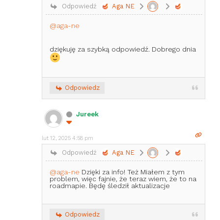
Odpowiedź
Aga NE
@aga-ne
dziękuję za szybką odpowiedź. Dobrego dnia
Odpowiedz
Jureek
lut 12, 2025 4:58 pm
Odpowiedź
Aga NE
@aga-ne
Dzięki za info! Też Miałem z tym
problem, więc fajnie, że teraz wiem, że to na
roadmapie. Będę śledził aktualizacje
Odpowiedz