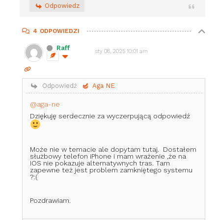
Odpowiedz
4
ODPOWIEDZI
Raff
sty 08, 2025 10:01 am
Odpowiedź
Aga NE
@aga-ne
Dziękuję serdecznie za wyczerpującą odpowiedź
Może nie w temacie ale dopytam tutaj. Dostałem
służbowy telefon iPhone i mam wrażenie ,że na
IOS nie pokazuje alternatywnych tras. Tam
zapewne też jest problem zamkniętego systemu
?:(
Pozdrawiam.