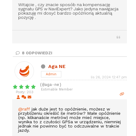
Witajcie , czy znacie sposób na kompensację
sygnału GPS w NaviExpert? Jako jedyna nawigacja
pokazuję mi dosyć bardzo opóźnioną aktualną
pozycję .
8
ODPOWIEDZI
Aga NE
Admin
lis 26, 2024 12:47 pm
(@aga-ne)
Estimable Member
Posty: 203
@raff
jak duże jest to opóźnienie, możesz w
przybliżeniu określić ile metrów? Małe opóźnienie
(np. kilkanaście metrów) może mieć miejsce,
wynika to z czułości GPSa w urządzeniu, niemniej
jednak nie powinno być to odczuwalne w trakcie
jazdy.