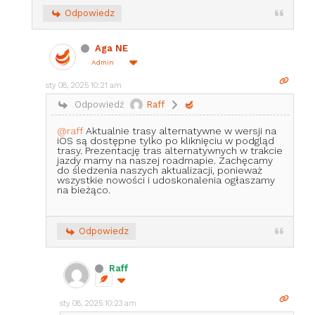
Odpowiedz
Aga NE
Admin
sty 08, 2025 10:21 am
Odpowiedź
Raff
@raff
Aktualnie trasy alternatywne w wersji na
iOS są dostępne tylko po kliknięciu w podgląd
trasy. Prezentację tras alternatywnych w trakcie
jazdy mamy na naszej roadmapie. Zachęcamy
do śledzenia naszych aktualizacji, ponieważ
wszystkie nowości i udoskonalenia ogłaszamy
na bieżąco.
Odpowiedz
Raff
sty 08, 2025 10:23 am