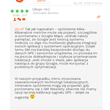
Admin
sty 08, 2025 9:33 am
(@aga-ne)
Estimable Member
Posty: 203
@raff
Tak jak napisałam - opóźnienie kilka-
kilkanaście metrów może się pojawić, szczególnie
w porównaniu z Google Maps. Jednak należy
pamiętać, że Google jest twórcą systemu
Android, co daje mu możliwość głębszej integracji
swoich aplikacji z systemem operacyjnym. Dzięki
temu GM ma bardziej bezpośredni dostęp do
danych GPS i sensorów urządzenia, co pozwala im
na jeszcze dokładniejsze i szybsze przetwarzanie
lokalizacji. Jeśli chodzi o Waze, jako aplikacja
należąca do grupy Google, może korzystać z
podobnych optymalizacji.
W naszym przypadku, mimo stosowania
zaawansowanych technologii lokalizacyjnych,
minimalne opóźnienia mogą się pojawiać, gdy
porównamy się z GM. Niestety, obecnie nie mamy
opcji ręcznej kalibracji sygnału GPS - dzięki za
sugestię