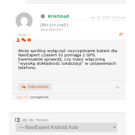
Kristina0
sty 16, 2025 8:03 pm
(@kristina0)
New Member
Posty: 1
Może spróbuj wyłączyć oszczędzanie baterii dla
NaviExpert czasem to pomaga z GPS.
Ewentualnie sprawdź, czy masz włączoną
"wysoką dokładność lokalizacji" w ustawieniach
telefonu.
Odpowiedz
Aga NE
zareagował
Idź do forum: