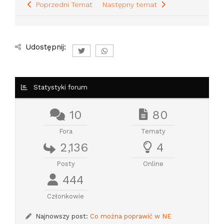
Poprzedni Temat
Następny temat
Udostępnij:
Statystyki forum
10
80
Fora
Tematy
2,136
4
Posty
Online
444
Członkowie
Najnowszy post:
Co można poprawić w NE