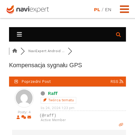
PL
/
EN
NaviExpert Android ...
Kompensacja sygnału GPS
Poprzedni Post
RSS
Raff
Twórca tematu
lis 24, 2024 1:23 pm
Posty: 4
(@raff)
Active Member