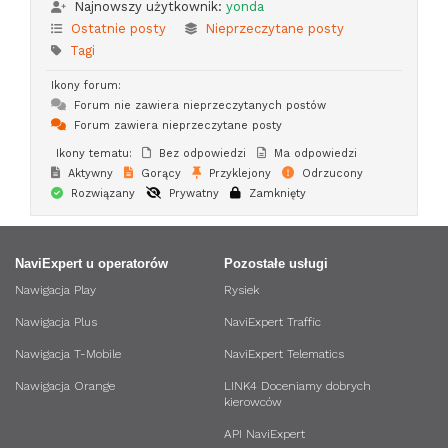
Najnowszy użytkownik:
yonda
Ostatnie posty
Nieprzeczytane posty
Tagi
Ikony forum:
Forum nie zawiera nieprzeczytanych postów
Forum zawiera nieprzeczytane posty
Ikony tematu:
Bez odpowiedzi
Ma odpowiedzi
Aktywny
Gorący
Przyklejony
Odrzucony
Rozwiązany
Prywatny
Zamknięty
NaviExpert u operatorów
Pozostałe usługi
Nawigacja Play
Rysiek
Nawigacja Plus
NaviExpert Traffic
Nawigacja T-Mobile
NaviExpert Telematics
Nawigacja Orange
LINK4 Doceniamy dobrych
kierowców
API NaviExpert